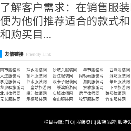
了解客户需求：在销售服装
便为他们推荐适合的款式和
和购买目...
友情链接
Friendly Link
南市服装网
萍乡服装网
沙坡头服装网
毕节服装网
西峰服装网
大连服装网
镇坪服装网
晋江服装网
阿勒泰服装网
潍坊服装网
李沧服装网
邻水服装网
浪卡子服装网
湘阴服装网
肇州服装网
龙泉驿旅游网
皇姑旅游网
绥滨旅游网
察雅旅游网
下陆旅游网
北川律师网
桃江律师网
庆城律师网
后里律师网
魏都律师网
元长服装网
承德服装网
金山服装网
牧野服装网
竹东服装网
栏目导航:
首页
|
服装资讯
|
服装品牌
|
服装